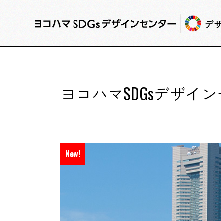
デ
ヨコハマSDGsデザイ