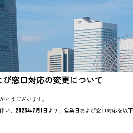
よび窓口対応の変更について
がとうございます。
伴い、
2025
年
7
月
1
日
より、営業日および窓口対応を以