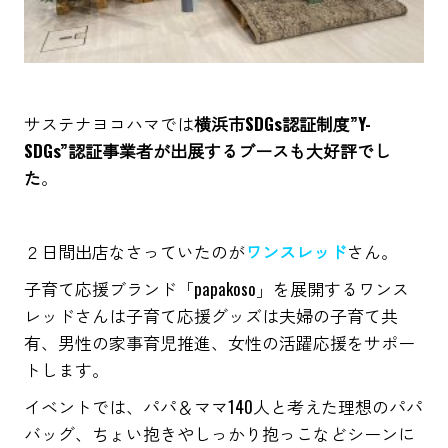
サステナヨコハマでは
横浜市SDGs認証制度”Y-
SDGs”認証事業者が出展するブースも大好評でし
た
。
２日間出店なさっていたのが
ワンスレッド
さん。
子育て応援ブランド「papakoso」を展開するワンス
レッドさんは子育て応援グッズは夫婦の子育て共
有、男性の家事育児推進、女性の活躍応援をサポー
トします。
イベントでは、パパ＆ママ140人と考えた理想のパパ
バッグ、ちょい抱きやしっかり抱っこなどシーンに