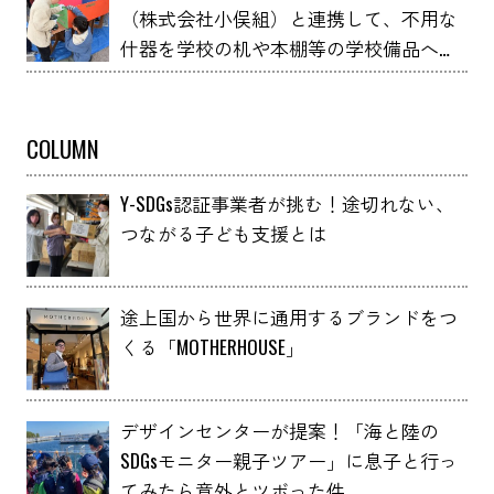
（株式会社小俣組）と連携して、不用な
什器を学校の机や本棚等の学校備品へア
ップサイクルしました！
COLUMN
Y-SDGs認証事業者が挑む！途切れない、
つながる子ども支援とは
途上国から世界に通用するブランドをつ
くる「MOTHERHOUSE」
デザインセンターが提案！「海と陸の
SDGsモニター親子ツアー」に息子と行っ
てみたら意外とツボった件