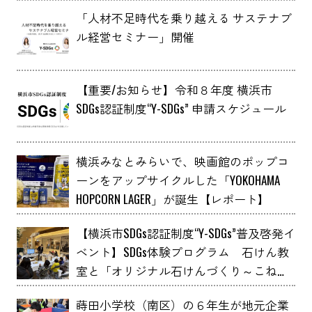
「人材不足時代を乗り越える サステナブ
ル経営セミナー」開催
【重要/お知らせ】令和８年度 横浜市
SDGs認証制度“Y-SDGs” 申請スケジュール
横浜みなとみらいで、映画館のポップコ
ーンをアップサイクルした「YOKOHAMA
HOPCORN LAGER」が誕生【レポート】
【横浜市SDGs認証制度“Y-SDGs”普及啓発イ
ベント】SDGs体験プログラム 石けん教
室と「オリジナル石けんづくり～こねこ
ね石けん～」 YOXO FESTIVALに出展
蒔田小学校（南区）の６年生が地元企業