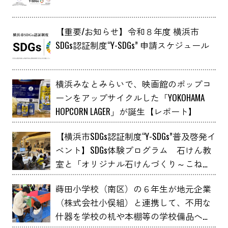
【重要/お知らせ】令和８年度 横浜市
SDGs認証制度“Y-SDGs” 申請スケジュール
横浜みなとみらいで、映画館のポップコ
ーンをアップサイクルした「YOKOHAMA
HOPCORN LAGER」が誕生【レポート】
【横浜市SDGs認証制度“Y-SDGs”普及啓発イ
ベント】SDGs体験プログラム 石けん教
室と「オリジナル石けんづくり～こねこ
ね石けん～」 YOXO FESTIVALに出展
蒔田小学校（南区）の６年生が地元企業
（株式会社小俣組）と連携して、不用な
什器を学校の机や本棚等の学校備品へア