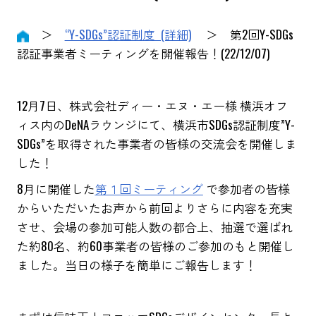
＞
“Y-SDGs”認証制度 (詳細)
＞ 第2回Y-SDGs
認証事業者ミーティングを開催報告！(22/12/07)
12月7日、株式会社ディー・エヌ・エー様 横浜オフ
ィス内のDeNAラウンジにて、
横浜市SDGs認証制度”Y-
SDGs”を取得された事業者の皆様の交流会を開催しま
した！
8月に開催した
第１回ミーティング
で参加者の皆様
からいただいたお声から前回よりさらに内容を充実
させ、会場の参加可能人数の都合上、抽選で選ばれ
た約80名、約60事業者の皆様のご参加のもと開催し
ました。
当日の様子を簡単にご報告します！