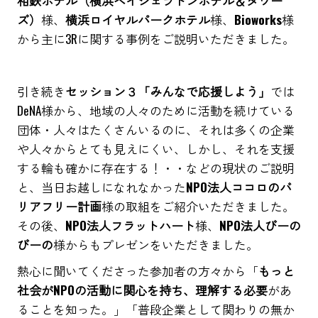
相鉄ホテル（横浜ベイシェラトンホテル＆タワー
ズ）
様、
横浜ロイヤルパークホテル
様、
Bioworks
様
から主に3Rに関する事例をご説明いただきました。
引き続き
セッション３「みんなで応援しよう」
では
DeNA様から、地域の人々のために活動を続けている
団体・人々はたくさんいるのに、それは多くの企業
や人々からとても見えにくい、しかし、それを支援
する輪も確かに存在する！・・などの現状のご説明
と、当日お越しになれなかった
NPO法人ココロのバ
リアフリー計画
様の取組をご紹介いただきました。
その後、
NPO法人フラットハート
様、
NPO法人びーの
びーの
様からもプレゼンをいただきました。
熱心に聞いてくださった参加者の方々から「
もっと
社会がNPOの活動に関心を持ち、理解する必要
があ
ることを知った。」「普段企業として関わりの無か