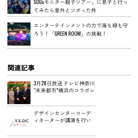
SDGsモニター親子ツアー」に息子と行っ
てみたら意外とツボった件
エンターテインメントの力で海も緑も守
ろう！「GREEN ROOM」の挑戦！
関連記事
3月28日放送 テレビ神奈川
“未来都市”横浜のコラボレ
ーションにセンター長の
信時が出演しました。
デザインセンターコーデ
ィネーターが講演を行い
ました。