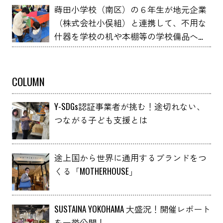
蒔田小学校（南区）の６年生が地元企業
（株式会社小俣組）と連携して、不用な
什器を学校の机や本棚等の学校備品へア
ップサイクルしました！
COLUMN
Y-SDGs認証事業者が挑む！途切れない、
つながる子ども支援とは
途上国から世界に通用するブランドをつ
くる「MOTHERHOUSE」
SUSTAINA YOKOHAMA 大盛況！開催レポート
を一挙公開！