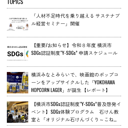
TOPICS
「人材不足時代を乗り越える サステナブ
ル経営セミナー」開催
【重要/お知らせ】令和８年度 横浜市
SDGs認証制度“Y-SDGs” 申請スケジュール
横浜みなとみらいで、映画館のポップコ
ーンをアップサイクルした「YOKOHAMA
HOPCORN LAGER」が誕生【レポート】
【横浜市SDGs認証制度“Y-SDGs”普及啓発イ
ベント】SDGs体験プログラム 石けん教
室と「オリジナル石けんづくり～こねこ
ね石けん～」 YOXO FESTIVALに出展