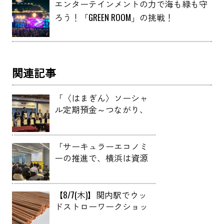
エンターテインメントの力で海も緑も守
ろう！「GREEN ROOM」の挑戦！
関連記事
「〈はまぎん〉ソーシャ
ル定期預金～つながり、
つむぐ～」が第10回
（2024年）サステナブル
ファイナンス大賞」で地
「サーキュラーエコノミ
域金融賞受賞！
ーの推進で、横浜は資源
を『消費する都市』から
『供給する都市』へ」み
なとみらいサーキュラー
【8/7(木)】関内駅でウッ
エコノミー会議2025実施
ドストローワークショッ
報告 in YOXO FES
プを開催します