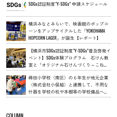
SDGs認証制度“Y-SDGs” 申請スケジュール
横浜みなとみらいで、映画館のポップコ
ーンをアップサイクルした「YOKOHAMA
HOPCORN LAGER」が誕生【レポート】
【横浜市SDGs認証制度“Y-SDGs”普及啓発イ
ベント】SDGs体験プログラム 石けん教
室と「オリジナル石けんづくり～こねこ
ね石けん～」 YOXO FESTIVALに出展
蒔田小学校（南区）の６年生が地元企業
（株式会社小俣組）と連携して、不用な
什器を学校の机や本棚等の学校備品へア
ップサイクルしました！
COLUMN