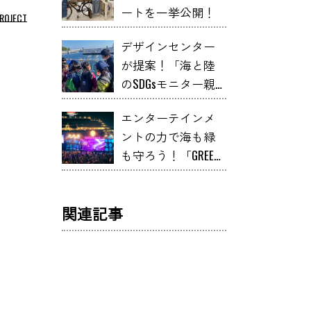
ートを一挙公開！
ROJECT
デザインセンター
が提案！「海と陸
のSDGsモニター親
子ツアー」に息子
エンターテインメ
と行ってみたら意
ントの力で海も緑
外とツボった件
も守ろう！「GREEN
ROOM」の挑戦！
関連記事