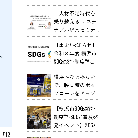
「人材不足時代を
乗り越える サステ
ナブル経営セミナ
ー」開催
【重要/お知らせ】
令和８年度 横浜市
SDGs認証制度“Y-
SDGs” 申請スケジュ
横浜みなとみらい
ール
で、映画館のポッ
プコーンをアップ
サイクルした
【横浜市SDGs認証
「YOKOHAMA
制度“Y-SDGs”普及啓
HOPCORN LAGER」が
発イベント】SDGs
誕生【レポート】
体験プログラム
12