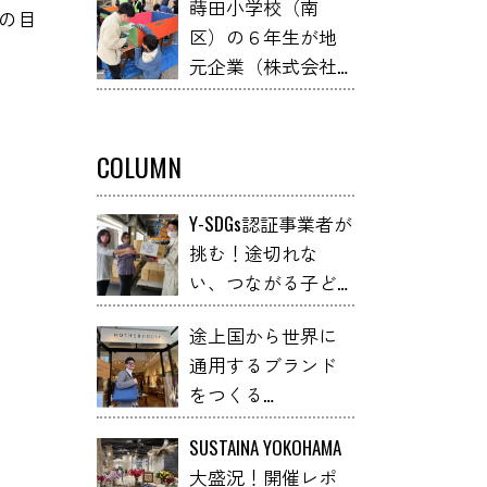
蒔田小学校（南
石けん教室と「オ
7の目
区）の６年生が地
リジナル石けんづ
元企業（株式会社
くり～こねこね石
小俣組）と連携し
けん～」 YOXO
て、不用な什器を
FESTIVALに出展
学校の机や本棚等
COLUMN
の学校備品へアッ
プサイクルしまし
Y-SDGs認証事業者が
た！
挑む！途切れな
い、つながる子ど
も支援とは
途上国から世界に
通用するブランド
をつくる
「MOTHERHOUSE」
SUSTAINA YOKOHAMA
大盛況！開催レポ