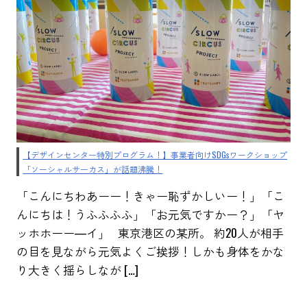
【デザインセンター特別プログラム！】事業者向けSDGsワークショップ
「ソーシャルサーカス」が話題沸騰！
「こんにちわあーー！きゃー恥ずかしいー！」「こ
んにちは！うふふふふ」「お元気ですかー？」「ヤ
ッホホーー―イ」 東京港区の某所。 約20人が相手
の目を見ながら元気よくご挨拶！しかも身体をかな
り大きく揺らしなが […]