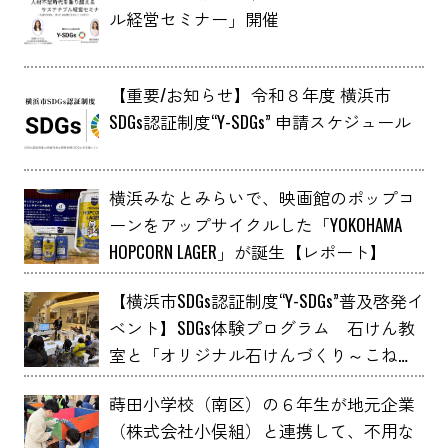
ル経営セミナー」開催
【重要/お知らせ】令和８年度 横浜市
SDGs認証制度“Y-SDGs” 申請スケジュール
横浜みなとみらいで、映画館のポップコ
ーンをアップサイクルした「YOKOHAMA
HOPCORN LAGER」が誕生【レポート】
【横浜市SDGs認証制度“Y-SDGs”普及啓発イ
ベント】SDGs体験プログラム 石けん教
室と「オリジナル石けんづくり～こねこ
ね石けん～」 YOXO FESTIVALに出展
蒔田小学校（南区）の６年生が地元企業
（株式会社小俣組）と連携して、不用な