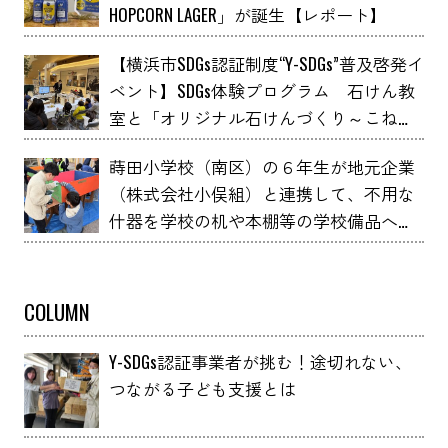
HOPCORN LAGER」が誕生【レポート】
【横浜市SDGs認証制度“Y-SDGs”普及啓発イ
ベント】SDGs体験プログラム 石けん教
室と「オリジナル石けんづくり～こねこ
ね石けん～」 YOXO FESTIVALに出展
蒔田小学校（南区）の６年生が地元企業
（株式会社小俣組）と連携して、不用な
什器を学校の机や本棚等の学校備品へア
ップサイクルしました！
COLUMN
Y-SDGs認証事業者が挑む！途切れない、
つながる子ども支援とは